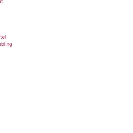
it
tel
ebling