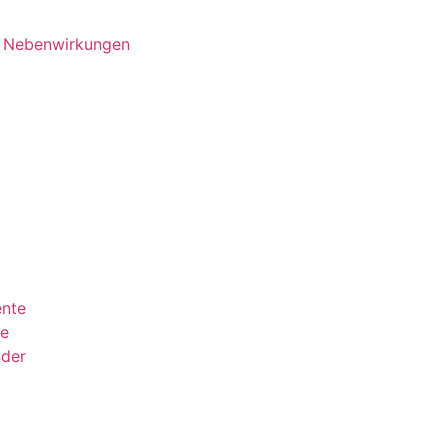
d Nebenwirkungen
ente
ie
nder