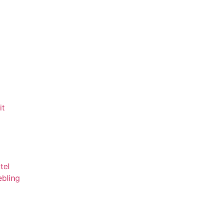
it
tel
ebling