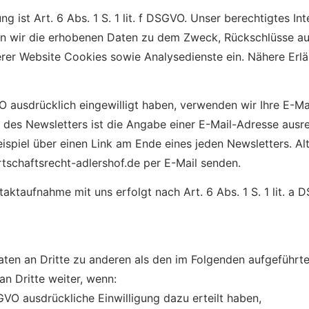
g ist Art. 6 Abs. 1 S. 1 lit. f DSGVO. Unser berechtigtes I
n wir die erhobenen Daten zu dem Zweck, Rückschlüsse auf
rer Website Cookies sowie Analysedienste ein. Nähere Erläu
GVO ausdrücklich eingewilligt haben, verwenden wir Ihre E-M
des Newsletters ist die Angabe einer E-Mail-Adresse ausr
eispiel über einen Link am Ende eines jeden Newsletters. A
rtschaftsrecht-adlershof.de per E-Mail senden.
taufnahme mit uns erfolgt nach Art. 6 Abs. 1 S. 1 lit. a DS
aten an Dritte zu anderen als den im Folgenden aufgeführte
an Dritte weiter, wenn:
DSGVO ausdrückliche Einwilligung dazu erteilt haben,