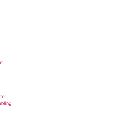
it
tel
ebling