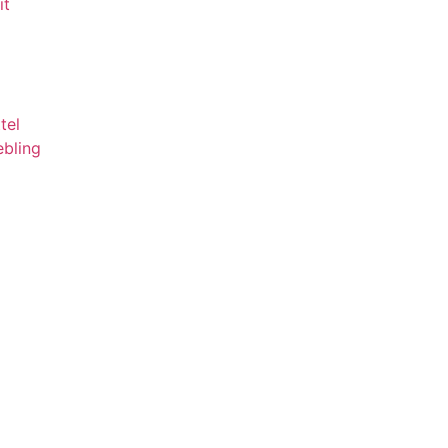
it
tel
ebling