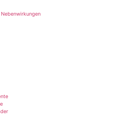
d Nebenwirkungen
ente
ie
nder