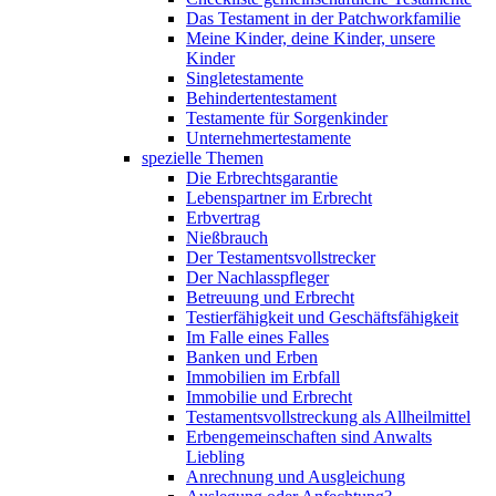
Das Testament in der Patchworkfamilie
Meine Kinder, deine Kinder, unsere
Kinder
Singletestamente
Behindertentestament
Testamente für Sorgenkinder
Unternehmertestamente
spezielle Themen
Die Erbrechtsgarantie
Lebenspartner im Erbrecht
Erbvertrag
Nießbrauch
Der Testamentsvollstrecker
Der Nachlasspfleger
Betreuung und Erbrecht
Testierfähigkeit und Geschäftsfähigkeit
Im Falle eines Falles
Banken und Erben
Immobilien im Erbfall
Immobilie und Erbrecht
Testamentsvollstreckung als Allheilmittel
Erbengemeinschaften sind Anwalts
Liebling
Anrechnung und Ausgleichung